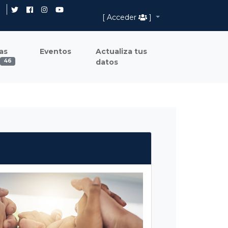
[ Acceder
]
as
Eventos
Actualiza tus
datos
46