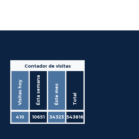
Contador de visitas
Ésta semana
Visitas hoy
Éste mes
Total
410
10651
34323
543816