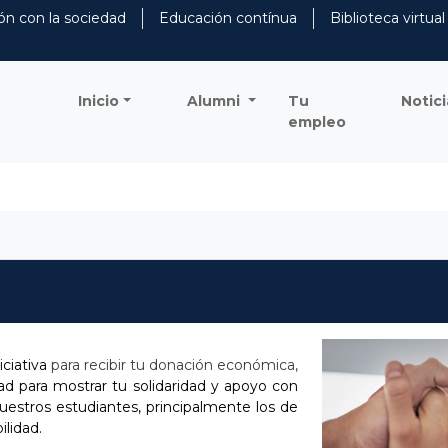
ón con la sociedad
Educación contínua
Biblioteca virtual
Inicio
Alumni
Tu
Notici
empleo
iciativa
para recibir tu donación económica,
d para mostrar tu solidaridad y apoyo con
nuestros estudiantes, principalmente los de
ilidad.